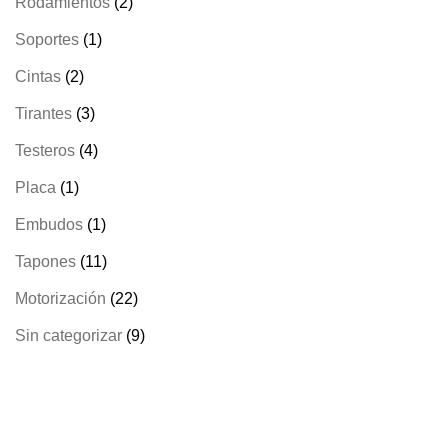
2
Rodamientos
2
products
1
Soportes
1
product
2
Cintas
2
products
3
Tirantes
3
products
4
Testeros
4
products
1
Placa
1
product
1
Embudos
1
product
11
Tapones
11
products
22
Motorización
22
products
9
Sin categorizar
9
products