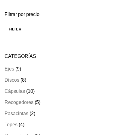
Filtrar por precio
FILTER
CATEGORÍAS
9
Ejes
9
products
8
Discos
8
products
10
Cápsulas
10
products
5
Recogedores
5
products
2
Pasacintas
2
products
4
Topes
4
products