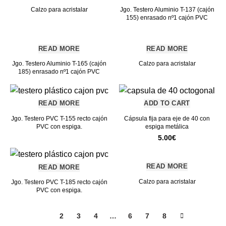
Calzo para acristalar
Jgo. Testero Aluminio T-137 (cajón
155) enrasado nº1 cajón PVC
READ MORE
READ MORE
Jgo. Testero Aluminio T-165 (cajón
Calzo para acristalar
185) enrasado nº1 cajón PVC
READ MORE
ADD TO CART
Jgo. Testero PVC T-155 recto cajón
Cápsula fija para eje de 40 con
PVC con espiga.
espiga metálica
5.00
€
READ MORE
READ MORE
Calzo para acristalar
Jgo. Testero PVC T-185 recto cajón
PVC con espiga.
1
2
3
4
…
6
7
8