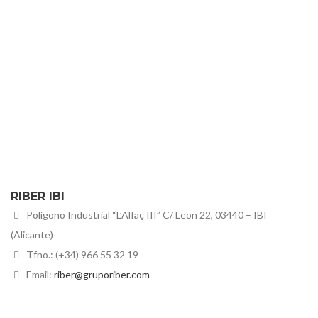
RIBER IBI
Polígono Industrial “L’Alfaç III” C/ Leon 22, 03440 – IBI
(Alicante)
Tfno.: (+34) 966 55 32 19
Email:
riber@gruporiber.com