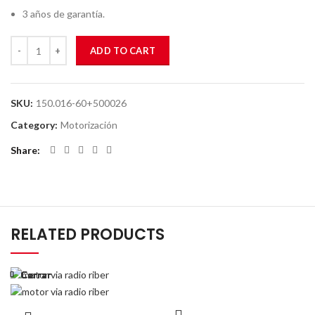
3 años de garantía.
ADD TO CART
SKU:
150.016-60+500026
Category:
Motorización
Share
RELATED PRODUCTS
Cerrar
Cerrar
Cerrar
Cerrar
Cerrar
Cerrar
Cerrar
Cerrar