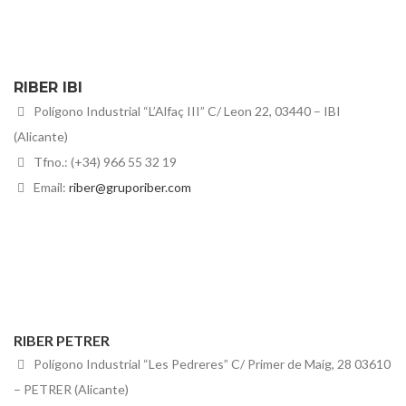
RIBER IBI
Polígono Industrial “L’Alfaç III” C/ Leon 22, 03440 – IBI
(Alicante)
Tfno.: (+34) 966 55 32 19
Email:
riber@gruporiber.com
RIBER PETRER
Polígono Industrial “Les Pedreres” C/ Primer de Maig, 28 03610
– PETRER (Alicante)