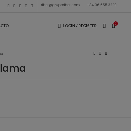
riber@gruporiber.com
+34 96 655 32 19
0
ACTO
LOGIN / REGISTER
ma
 lama