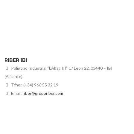
RIBER IBI
Polígono Industrial “L’Alfaç III” C/ Leon 22, 03440 – IBI
(Alicante)
Tfno.: (+34) 966 55 32 19
Email:
riber@gruporiber.com