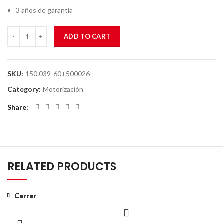
3 años de garantía
ADD TO CART
SKU:
150.039-60+500026
Category:
Motorización
Share
RELATED PRODUCTS
Cerrar
Cerrar
Cerrar
Cerrar
Cerrar
Cerrar
Cerrar
Cerrar