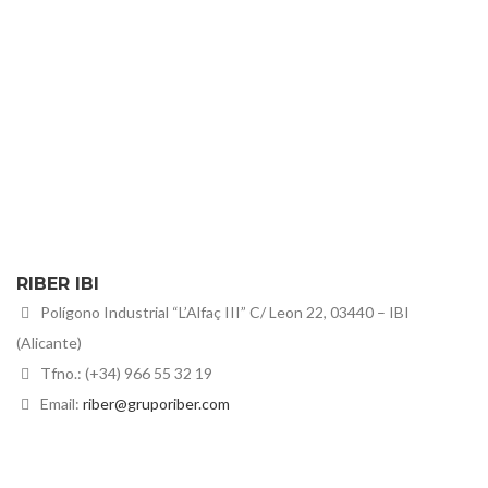
RIBER IBI
Polígono Industrial “L’Alfaç III” C/ Leon 22, 03440 – IBI
(Alicante)
Tfno.: (+34) 966 55 32 19
Email:
riber@gruporiber.com