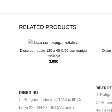
RELATED PRODUCTS
Disco compacto 120 x 40 C/20 con espiga
Disco
ADD TO CART
metálica
3.90
€
RIBER P
RIBER IBI
Polígon
Polígono Industrial “L’Alfaç III” C/
C/ Prime
Leon 22, 03440 – IBI (Alicante)
PETRER (