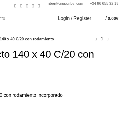
riber@gruporiber.com
+34 96 655 32 19
Login / Register
/
cto
0.00
€
140 x 40 C/20 con rodamiento
to 140 x 40 C/20 con
0 con rodamiento incorporado