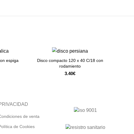
con espiga
Disco compacto 120 x 40 C/18 con
Di
ADD TO CART
rodamiento
3.40
€
PRIVACIDAD
Condiciones de venta
Política de Cookies