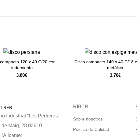
 compacto 120 x 40 C/20 con
Disco compacto 140 x 40 C/18 
ADD TO CART
ADD TO CART
rodamiento
metálica
3.80
€
3.70
€
RIBER
ETRER
o Industrial “Les Pedreres”
Sobre nosotros
r de Maig, 28 03610 –
Política de Calidad
Alicante)