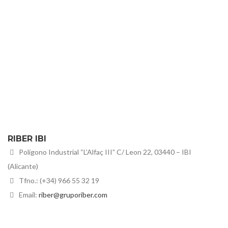
RIBER IBI
Polígono Industrial “L’Alfaç III” C/ Leon 22, 03440 – IBI
(Alicante)
Tfno.: (+34) 966 55 32 19
Email:
riber@gruporiber.com